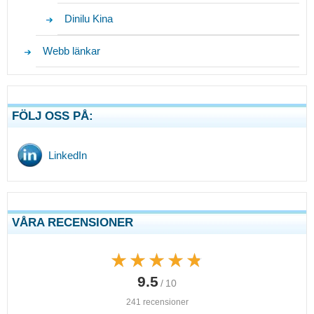
Dinilu Kina
Webb länkar
FÖLJ OSS PÅ:
LinkedIn
VÅRA RECENSIONER
★★★★★
★★★★★
9.5
/ 10
241 recensioner