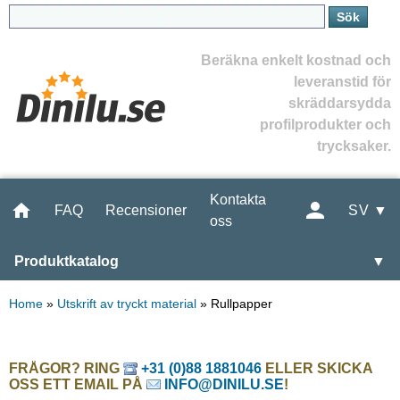
Beräkna enkelt kostnad och
leveranstid för
skräddarsydda
profilprodukter och
trycksaker.
Kontakta
FAQ
Recensioner
SV ▼
oss
Produktkatalog
▼
Home
»
Utskrift av tryckt material
»
Rullpapper
FRÅGOR? RING
+31 (0)88 1881046
ELLER SKICKA
OSS ETT EMAIL PÅ
INFO@DINILU.SE
!