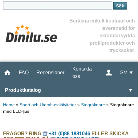
Beräkna enkelt kostnad och
leveranstid för
skräddarsydda
profilprodukter och
trycksaker.
Kontakta
FAQ
Recensioner
SV ▼
oss
Produktkatalog
▼
Home
»
Sport och Utomhusaktiviteter
»
Stegräknare
»
Stegräknare
med LED-ljus
FRÅGOR? RING
+31 (0)88 1881046
ELLER SKICKA