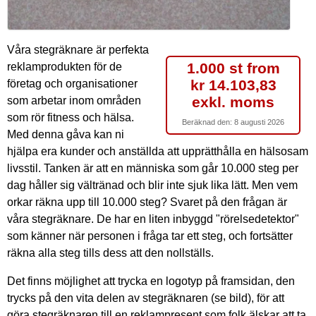
Våra stegräknare är perfekta
1.000 st from
reklamprodukten för de
kr 14.103,83
företag och organisationer
exkl. moms
som arbetar inom områden
som rör fitness och hälsa.
Beräknad den:
8 augusti 2026
Med denna gåva kan ni
hjälpa era kunder och anställda att upprätthålla en hälsosam
livsstil. Tanken är att en människa som går 10.000 steg per
dag håller sig vältränad och blir inte sjuk lika lätt. Men vem
orkar räkna upp till 10.000 steg? Svaret på den frågan är
våra stegräknare. De har en liten inbyggd "rörelsedetektor"
som känner när personen i fråga tar ett steg, och fortsätter
räkna alla steg tills dess att den nollställs.
Det finns möjlighet att trycka en logotyp på framsidan, den
trycks på den vita delen av stegräknaren (se bild), för att
göra stegräknaren till en reklampresent som folk älskar att ta