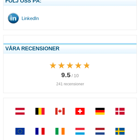
FÖLJ OSS PÅ:
LinkedIn
VÅRA RECENSIONER
★★★★★
★★★★★
9.5
/ 10
241 recensioner