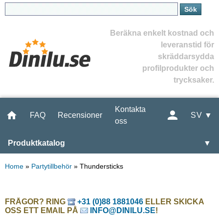
Beräkna enkelt kostnad och
leveranstid för
skräddarsydda
profilprodukter och
trycksaker.
Kontakta
FAQ
Recensioner
SV ▼
oss
Produktkatalog
▼
Home
»
Partytillbehör
»
Thundersticks
FRÅGOR? RING
+31 (0)88 1881046
ELLER SKICKA
OSS ETT EMAIL PÅ
INFO@DINILU.SE
!