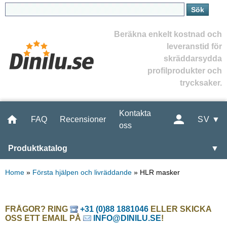
Beräkna enkelt kostnad och
leveranstid för
skräddarsydda
profilprodukter och
trycksaker.
Kontakta
FAQ
Recensioner
SV ▼
oss
Produktkatalog
▼
Home
»
Första hjälpen och livräddande
»
HLR masker
FRÅGOR? RING
+31 (0)88 1881046
ELLER SKICKA
OSS ETT EMAIL PÅ
INFO@DINILU.SE
!