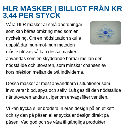
HLR MASKER | BILLIGT FRÅN KR
3,44 PER STYCK
Våra HLR masker är små anordningar
som kan bäras omkring med som en
nyckelring. Om en nödsituation skulle
uppstå där mun-mot-mun metoden
måste utövas så kan dessa masker
användas som en skyddande barriär mellan den
nödställde och utövaren, som minskar chansen av
korsinfektion mellan de två individerna.
Dessa masker är mest användbara i situationer som
involverar blod, spya och saliv. Luft ges till den nödställde
när utövaren andas ut igenom envägsfilter ventilen.
Vi kan trycka eller brodera in eran design på en etikett
och sy den på påsen eller trycka er design direkt på
påsen. Vad god och se våra tillgängliga produkter