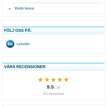
Webb länkar
FÖLJ OSS PÅ:
LinkedIn
VÅRA RECENSIONER
★★★★★
★★★★★
9.5
/ 10
241 recensioner