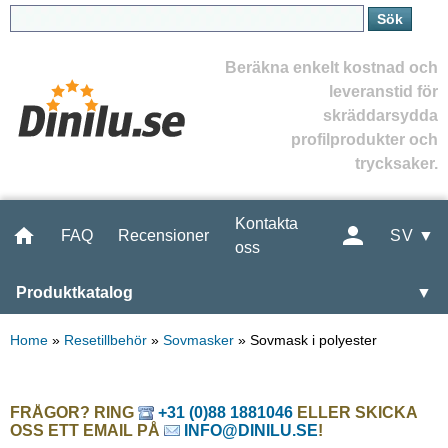
Beräkna enkelt kostnad och
leveranstid för
skräddarsydda
profilprodukter och
trycksaker.
Kontakta
FAQ
Recensioner
SV ▼
oss
Produktkatalog
▼
Home
»
Resetillbehör
»
Sovmasker
»
Sovmask i polyester
FRÅGOR? RING
+31 (0)88 1881046
ELLER SKICKA
OSS ETT EMAIL PÅ
INFO@DINILU.SE
!