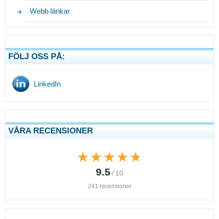
Webb länkar
FÖLJ OSS PÅ:
LinkedIn
VÅRA RECENSIONER
★★★★★
★★★★★
9.5
/ 10
241 recensioner