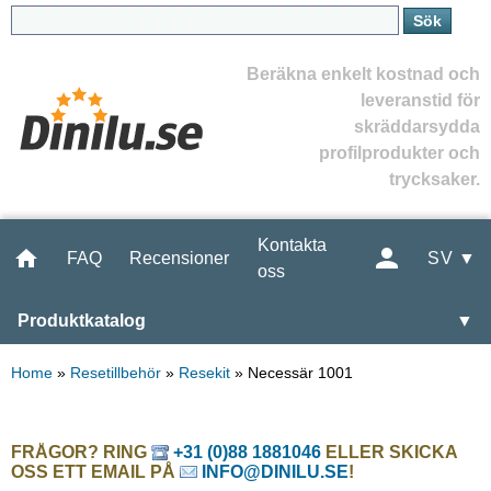
Beräkna enkelt kostnad och
leveranstid för
skräddarsydda
profilprodukter och
trycksaker.
Kontakta
FAQ
Recensioner
SV ▼
oss
Produktkatalog
▼
Home
»
Resetillbehör
»
Resekit
»
Necessär 1001
FRÅGOR? RING
+31 (0)88 1881046
ELLER SKICKA
OSS ETT EMAIL PÅ
INFO@DINILU.SE
!