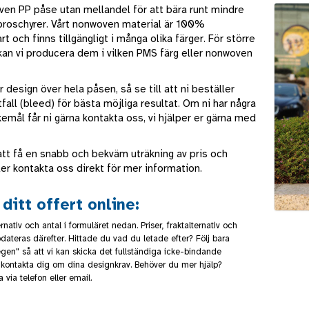
en PP påse utan mellandel för att bära runt mindre
roschyrer. Vårt nonwoven material är 100%
rt och finns tillgängligt i många olika färger. För större
kan vi producera dem i vilken PMS färg eller nonwoven
r design över hela påsen, så se till att ni beställer
fall (bleed) för bästa möjliga resultat. Om ni har några
emål får ni gärna kontakta oss, vi hjälper er gärna med
att få en snabb och bekväm uträkning av pris och
ler kontakta oss direkt för mer information.
ditt offert online:
rnativ och antal i formuläret nedan. Priser, fraktalternativ och
dateras därefter. Hittade du vad du letade efter? Följ bara
gen" så att vi kan skicka det fullständiga icke-bindande
kontakta dig om dina designkrav. Behöver du mer hjälp?
 via telefon eller email.