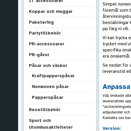
IT accessoarer
Simpel nonwov
föremål som b
Koppar och muggar
återvinningsba
Paketering
beställningar 
pp färg ni vill.
Partytillbehör
Vi kan trycka e
trycket med ut
PR-accessoarer
specifika önsk
PR-gåvor
era önskemål.
Se nedan för 
Påsar och väskor
leveranstid el
Kraftpapperspåsar
Anpassa 
Nonwoven påsar
Välj önskade alte
Papperspåsar
leveranstider upp
"utcheckningsste
Resetillbehör
erbjudandet och 
Kontakta oss bara
Sport och
Utomhusaktiviteter
Version: