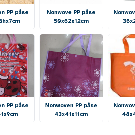
n PP påse
Nonwove PP påse
Nonwov
8hx7cm
50x62x12cm
36x
n PP påse
Nonwoven PP påse
Nonwov
41x9cm
43x41x11cm
48x