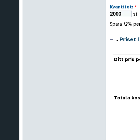
Kvantitet:
*
st
Spara
12%
per
Priset 
Ditt pris p
Totala kos