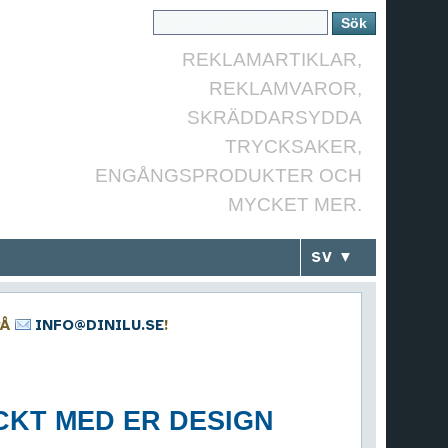
REKLAMARTIKLAR,
REKLAMVAROR,
SKRÄDDARSYDDA
TRYCKSAKER,
ENGÅNGSPRODUKTER OCH
MYCKET MER.
SV ▼
PÅ
INFO@DINILU.SE
!
CKT MED ER DESIGN