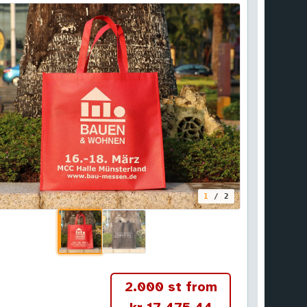
1
/ 2
2.000 st from