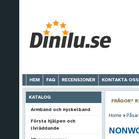
HEM
FAQ
RECENSIONER
KONTAKTA OSS
KATALOG
FRÅGOR? 
Armband och nyckelband
Home
»
Påsar
Första hjälpen och
livräddande
NONWO