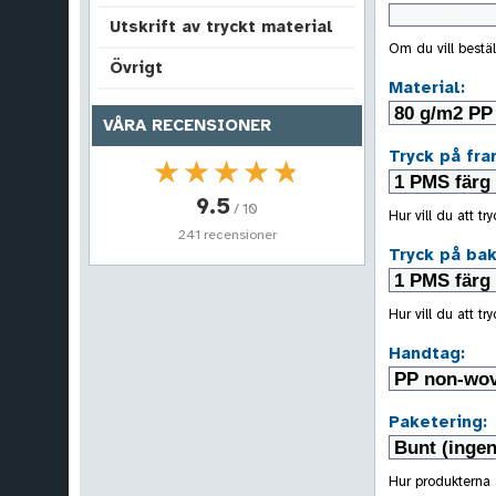
Utskrift av tryckt material
Om du vill bestäl
Övrigt
Material:
VÅRA RECENSIONER
Tryck på fra
★★★★★
★★★★★
9.5
/ 10
Hur vill du att t
241 recensioner
Tryck på bak
Hur vill du att t
Handtag:
Paketering:
Hur produkterna 