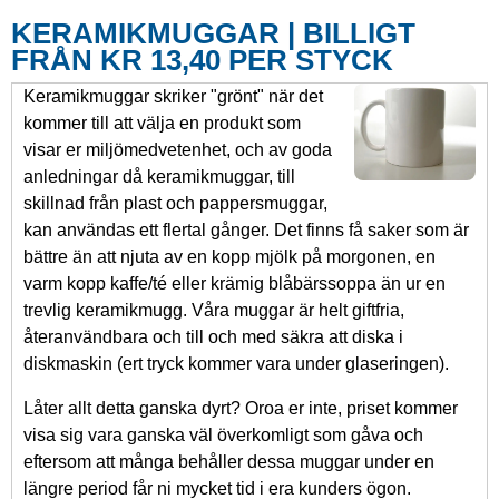
KERAMIKMUGGAR | BILLIGT
FRÅN KR 13,40 PER STYCK
Keramikmuggar skriker "grönt" när det
kommer till att välja en produkt som
visar er miljömedvetenhet, och av goda
anledningar då keramikmuggar, till
skillnad från plast och pappersmuggar,
kan användas ett flertal gånger. Det finns få saker som är
bättre än att njuta av en kopp mjölk på morgonen, en
varm kopp kaffe/té eller krämig blåbärssoppa än ur en
trevlig keramikmugg. Våra muggar är helt giftfria,
återanvändbara och till och med säkra att diska i
diskmaskin (ert tryck kommer vara under glaseringen).
Låter allt detta ganska dyrt? Oroa er inte, priset kommer
visa sig vara ganska väl överkomligt som gåva och
eftersom att många behåller dessa muggar under en
längre period får ni mycket tid i era kunders ögon.