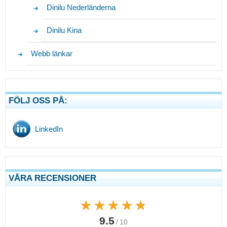
Dinilu Nederländerna
Dinilu Kina
Webb länkar
FÖLJ OSS PÅ:
LinkedIn
VÅRA RECENSIONER
★★★★★
★★★★★
9.5
/ 10