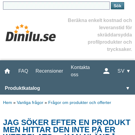
Beräkna enkelt kostnad och
leveranstid för
skräddarsydda
profilprodukter och
trycksaker.
Kontakta
FAQ
Recensioner
SV ▼
oss
Produktkatalog
▼
Hem
»
Vanliga frågor
»
Frågor om produkter och offerter
JAG SÖKER EFTER EN PRODUKT
MEN HITTAR DEN INTE PÅ ER