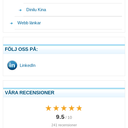
Dinilu Kina
Webb länkar
FÖLJ OSS PÅ:
LinkedIn
VÅRA RECENSIONER
★★★★★
★★★★★
9.5
/ 10
241 recensioner