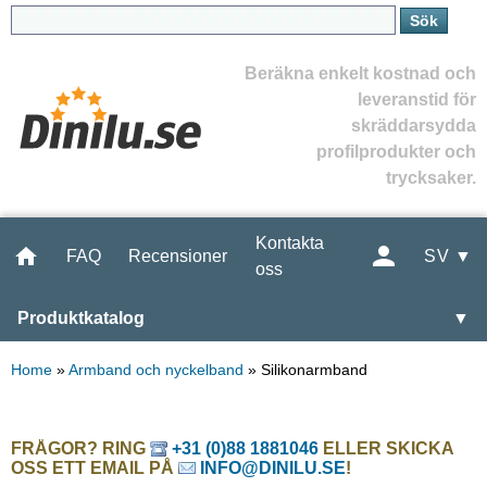
Beräkna enkelt kostnad och
leveranstid för
skräddarsydda
profilprodukter och
trycksaker.
Kontakta
FAQ
Recensioner
SV ▼
oss
Produktkatalog
▼
Home
»
Armband och nyckelband
»
Silikonarmband
FRÅGOR? RING
+31 (0)88 1881046
ELLER SKICKA
OSS ETT EMAIL PÅ
INFO@DINILU.SE
!